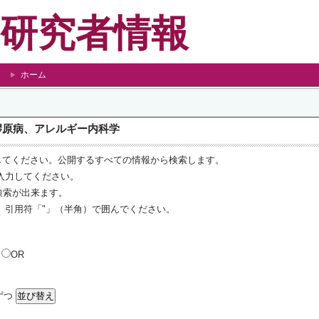
研究者情報
ホーム
 膠原病、アレルギー内科学
してください。公開するすべての情報から検索します。
入力してください。
 検索が出来ます。
、引用符「"」（半角）で囲んでください。
D
OR
ずつ