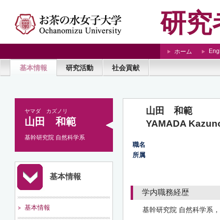
研究
Eng
ホーム
基本情報
研究活動
社会貢献
山田 和範
ヤマダ カズノリ
山田 和範
YAMADA Kazuno
基幹研究院 自然科学系
職名
所属
基本情報
学内職務経歴
基本情報
基幹研究院 自然科学系，教