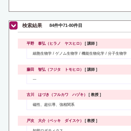
検索結果
84件中71-80件目
平野 泰弘（ヒラノ ヤスヒロ）
[ 講師 ]
細胞生物学 / ゲノム生物学 / 機能生物化学 / 分子生物学
藤田 智弘（フジタ トモヒロ）
[ 講師 ]
---
古川 はづき（フルカワ ハヅキ）
[ 教授 ]
磁性、超伝導、強相関系
戸次 大介（ベッキ ダイスケ）
[ 教授 ]
知能ロボティクス