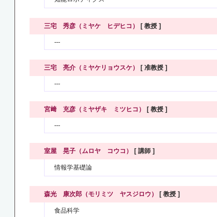
三宅 秀彦（ミヤケ ヒデヒコ）
[ 教授 ]
---
三宅 亮介（ミヤケリョウスケ）
[ 准教授 ]
---
宮﨑 充彦（ミヤザキ ミツヒコ）
[ 教授 ]
---
室屋 晃子（ムロヤ コウコ）
[ 講師 ]
情報学基礎論
森光 康次郎（モリミツ ヤスジロウ）
[ 教授 ]
食品科学