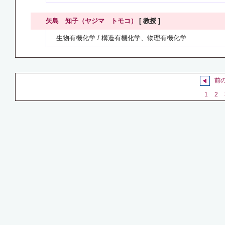
矢島 知子（ヤジマ トモコ）
[ 教授 ]
生物有機化学 / 構造有機化学、物理有機化学
前
1
2